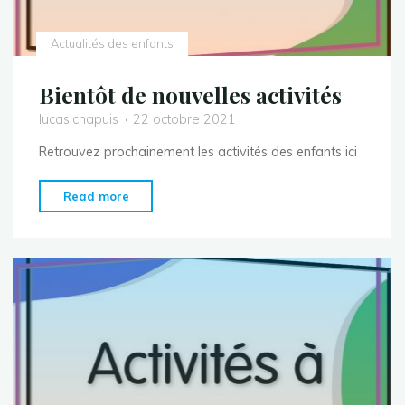
Actualités des enfants
Bientôt de nouvelles activités
lucas.chapuis
22 octobre 2021
Retrouvez prochainement les activités des enfants ici
"Bientôt
Read more
de
nouvelles
activités"