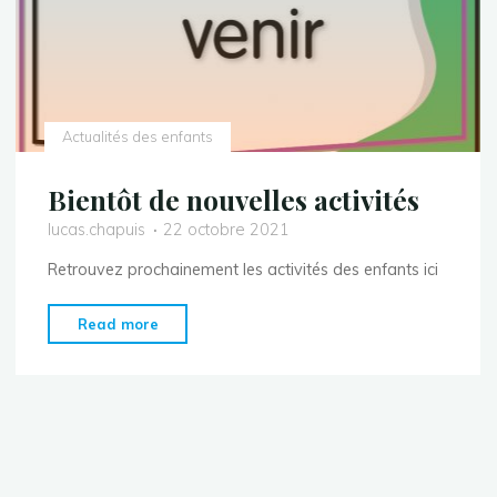
Actualités des enfants
Bientôt de nouvelles activités
lucas.chapuis
22 octobre 2021
Retrouvez prochainement les activités des enfants ici
"Bientôt
Read more
de
nouvelles
activités"