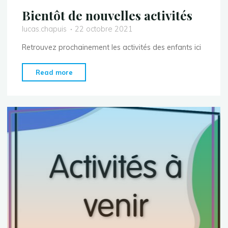
Bientôt de nouvelles activités
lucas.chapuis
22 octobre 2021
Retrouvez prochainement les activités des enfants ici
"Bientôt
Read more
de
nouvelles
activités"